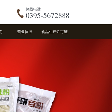
热线电话
0395-5672888
们
营业执照
食品生产许可证