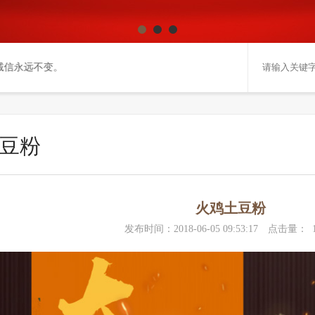
不变。
豆粉
火鸡土豆粉
发布时间：2018-06-05 09:53:17 点击量：