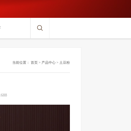
当前位置：
首页
>
产品中心
>
土豆粉
1688