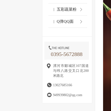
五彩蔬菜粉
Q弹QQ面
0395-5672888
漯河市郾城区107国道
与纬八路交叉口北200
米路北
13027685166
949939802@qq.com